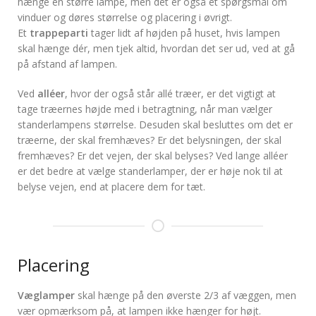
hænge en større lampe, men det er også et spørgsmål om
vinduer og døres størrelse og placering i øvrigt.
Et
trappeparti
tager lidt af højden på huset, hvis lampen
skal hænge dér, men tjek altid, hvordan det ser ud, ved at gå
på afstand af lampen.
Ved
alléer
, hvor der også står allé træer, er det vigtigt at
tage træernes højde med i betragtning, når man vælger
standerlampens størrelse. Desuden skal besluttes om det er
træerne, der skal fremhæves? Er det belysningen, der skal
fremhæves? Er det vejen, der skal belyses? Ved lange alléer
er det bedre at vælge standerlamper, der er høje nok til at
belyse vejen, end at placere dem for tæt.
Placering
Væglamper
skal hænge på den øverste 2/3 af væggen, men
vær opmærksom på, at lampen ikke hænger for højt.