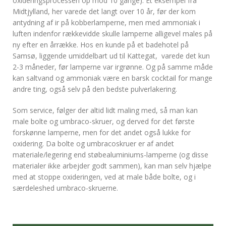
oxideringsprocessen op mod 10 gange). Et eksempel fra
Midtjylland, her varede det langt over 10 år, før der kom
antydning af ir på kobberlamperne, men med ammoniak i
luften indenfor rækkevidde skulle lamperne alligevel males på
ny efter en årrække. Hos en kunde på et badehotel på
Samsø, liggende umiddelbart ud til Kattegat, varede det kun
2-3 måneder, før lamperne var irgrønne. Og på samme måde
kan saltvand og ammoniak være en barsk cocktail for mange
andre ting, også selv på den bedste pulverlakering.
Som service, følger der altid lidt maling med, så man kan
male bolte og umbraco-skruer, og derved for det første
forskønne lamperne, men for det andet også lukke for
oxidering. Da bolte og umbracoskruer er af andet
materiale/legering end støbealuminiums-lamperne (og disse
materialer ikke arbejder godt sammen), kan man selv hjælpe
med at stoppe oxideringen, ved at male både bolte, og i
særdeleshed umbraco-skruerne.