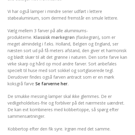
Vi har også lamper i mindre serier udført i lettere
støbealuminium, som dermed fremstår en smule lettere.
Vælg mellem 3 farver på alle aluminiums-
produkterne.
Klassisk mørkegrøn
(flaskegrøn)
,
som er
meget almindelig i f.eks. Holland, Belgien og England, ser
næsten sort ud på få meters afstand, den giver et harmonisk
og blødt skær til alt det grønne i naturen. Den sorte farve kan
virke skarp og hård op mod andre farver. Sort anbefales
specielt til huse med sort sokkel og sortglaserede tegl.
Derudover findes også farven antracit som er en mørk
koksgrå farve
Se farverne her
.
De smukke messing-lamper skal ikke glemmes. De er
vedligeholdelses-frie og forbliver på det nærmeste uændret.
De kan evt kombineres med kobbertoppe, så spørg efter
sammensætninger.
Kobbertop efter den fik syre. Irgrøn med det samme.