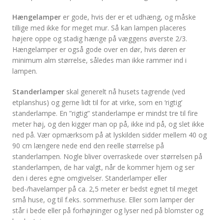
Hængelamper
er gode, hvis der er et udhæng, og måske
tillige med ikke for meget mur. Så kan lampen placeres
højere oppe og stadig hænge på væggens øverste 2/3.
Hængelamper er også gode over en dør, hvis døren er
minimum alm størrelse, således man ikke rammer ind i
lampen.
Standerlamper
skal generelt nå husets tagrende (ved
etplanshus) og gerne lidt til for at virke, som en ‘rigtig’
standerlampe. En ”rigtig” standerlampe er mindst tre til fire
meter høj, og den kigger man op på, ikke ind på, og slet ikke
ned på. Vær opmærksom på at lyskilden sidder mellem 40 og
90 cm længere nede end den reelle størrelse på
standerlampen. Nogle bliver overraskede over størrelsen på
standerlampen, de har valgt, når de kommer hjem og ser
den i deres egne omgivelser. Standerlamper eller
bed-/havelamper på ca. 2,5 meter er bedst egnet til meget
små huse, og til f.eks. sommerhuse. Eller som lamper der
står i bede eller på forhøjninger og lyser ned på blomster og