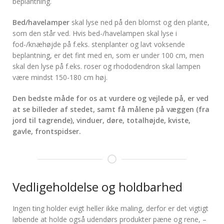
beplantning.
Bed/havelamper
skal lyse ned på den blomst og den plante,
som den står ved. Hvis bed-/havelampen skal lyse i
fod-/knæhøjde på f.eks. stenplanter og lavt voksende
beplantning, er det fint med en, som er under 100 cm, men
skal den lyse på f.eks. roser og rhododendron skal lampen
være mindst 150-180 cm høj.
Den bedste måde for os at vurdere og vejlede på, er ved
at se billeder af stedet, samt få målene på væggen (fra
jord til tagrende), vinduer, døre, totalhøjde, kviste,
gavle, frontspidser.
Vedligeholdelse og holdbarhed
Ingen ting holder evigt heller ikke maling, derfor er det vigtigt
løbende at holde også udendørs produkter pæne og rene, –