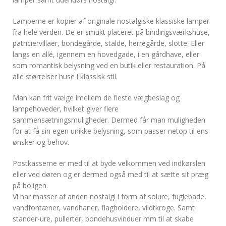
Lamperne er kopier af originale nostalgiske klassiske lamper
fra hele verden. De er smukt placeret på bindingsværkshuse,
patriciervillaer, bondegårde, stalde, herregårde, slotte. Eller
langs en allé, igennem en hovedgade, i en gårdhave, eller
som romantisk belysning ved en butik eller restauration. På
alle størrelser huse i klassisk stil.
Man kan frit vælge imellem de fleste vægbeslag og
lampehoveder, hvilket giver flere
sammensætningsmuligheder. Dermed får man muligheden
for at få sin egen unikke belysning, som passer netop til ens
ønsker og behov.
Postkasserne er med til at byde velkommen ved indkørslen
eller ved døren og er dermed også med til at sætte sit præg
på boligen.
Vi har masser af anden nostalgi i form af solure, fuglebade,
vandfontæner, vandhaner, flagholdere, vildtkroge. Samt
stander-ure, pullerter, bondehusvinduer mm til at skabe