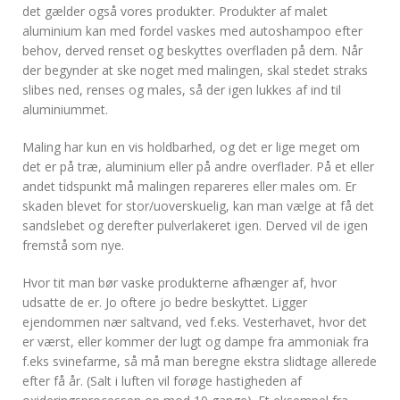
det gælder også vores produkter. Produkter af malet
aluminium kan med fordel vaskes med autoshampoo efter
behov, derved renset og beskyttes overfladen på dem. Når
der begynder at ske noget med malingen, skal stedet straks
slibes ned, renses og males, så der igen lukkes af ind til
aluminiummet.
Maling har kun en vis holdbarhed, og det er lige meget om
det er på træ, aluminium eller på andre overflader. På et eller
andet tidspunkt må malingen repareres eller males om. Er
skaden blevet for stor/uoverskuelig, kan man vælge at få det
sandslebet og derefter pulverlakeret igen. Derved vil de igen
fremstå som nye.
Hvor tit man bør vaske produkterne afhænger af, hvor
udsatte de er. Jo oftere jo bedre beskyttet. Ligger
ejendommen nær saltvand, ved f.eks. Vesterhavet, hvor det
er værst, eller kommer der lugt og dampe fra ammoniak fra
f.eks svinefarme, så må man beregne ekstra slidtage allerede
efter få år. (Salt i luften vil forøge hastigheden af