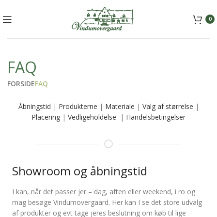
+45 5157 2556
mail@vindumovergaard.dk
0
FAQ
FORSIDE
FAQ
Åbningstid
|
Produkterne
|
Materiale
|
Valg af størrelse
|
Placering
|
Vedligeholdelse
|
Handelsbetingelser
Showroom og åbningstid
I kan, når det passer jer – dag, aften eller weekend, i ro og
mag besøge Vindumovergaard. Her kan I se det store udvalg
af produkter og evt tage jeres beslutning om køb til lige