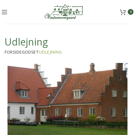
+45 5157 2556
mail@vindumovergaard.dk
0
Udlejning
FORSIDE
GODSET
UDLEJNING