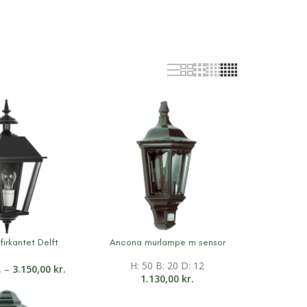
irkantet Delft
Ancona murlampe m sensor
ation
Mere information
H: 50 B: 20 D: 12
.
–
3.150,00
kr.
1.130,00
kr.