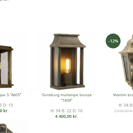
-12%
pe S “6603”
Goteborg murlampe bronze
Maritim br
on
Mere information
Mere inform
“7409”
5 D: 15
H: 34 B
00
kr.
H: 34 B: 22 D: 10
2.500,00
kr
4.400,00
kr.