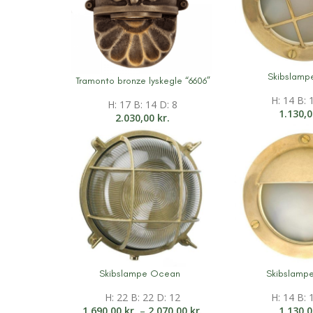
Skibslampe
Tramonto bronze lyskegle “6606”
Mere informati
Mere information
H: 14 B: 
H: 17 B: 14 D: 8
1.130,
2.030,00
kr.
Skibslampe Ocean
Skibslampe
Mere information
Mere informati
H: 22 B: 22 D: 12
H: 14 B: 
1.690,00
kr.
–
2.070,00
kr.
1.130,