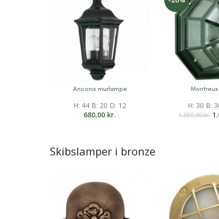
Ancona murlampe
Montreux 
Mere information
Mere informati
H: 44 B: 20 D: 12
H: 30 B: 3
680,00
kr.
1
1.350,00
kr.
Skibslamper i bronze