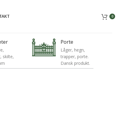
TAKT
0
eter
Porte
e,
Låger, hegn,
 skilte,
trapper, porte.
 mm
Dansk produkt.