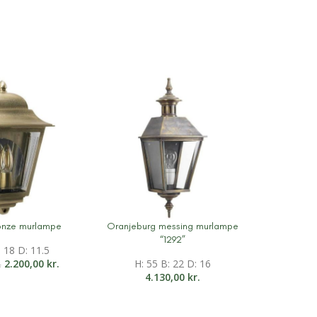
onze murlampe
Oranjeburg messing murlampe
ation
Mere information
“1292”
: 18 D: 11.5
2.200,00
kr.
H: 55 B: 22 D: 16
.
4.130,00
kr.