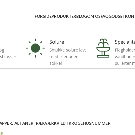
5 5157 2556
mail@vindumovergaard.dk
FORSIDE
PRODUKTER
BLOG
OM OS
FAQ
GODSET
KON
Solure
Specialit
og
Smukke solure lavt
Flagholder
ostkasser
med eller uden
vandhaner,
sokkel
pullerter
APPER, ALTANER, RÆKVÆRK
VILDTKROGE
HUSNUMMER
ER