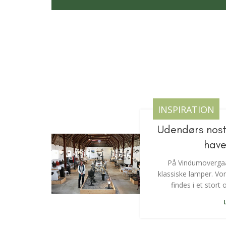
INSPIRATION
Udendørs nostal
have
På Vindumovergaar
klassiske lamper. Vo
findes i et stort