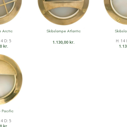
 Arctic
Skibslampe Atlantic
Skibsl
on
Mere information
Mere inform
14 D: 5
H: 14 
1.130,00
kr.
00
kr.
1.1
 Pacific
on
14 D: 5
00
kr.