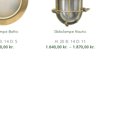
ampe Baltic
Skibslampe Nautic
ation
Mere information
B: 14 D: 5
H: 20 B: 14 D: 11
30,00
kr.
1.640,00
kr.
–
1.870,00
kr.