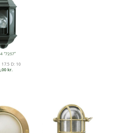
n 4 “7257”
ation
: 17.5 D: 10
0,00
kr.