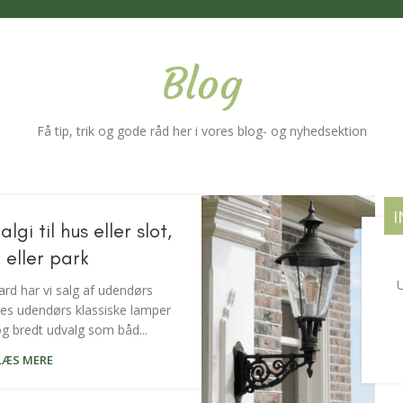
Blog
Få tip, trik og gode råd her i vores blog- og nyhedsektion
I
gi til hus eller slot,
 eller park
U
d har vi salg af udendørs
res udendørs klassiske lamper
 og bredt udvalg som båd...
LÆS MERE