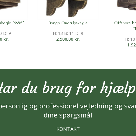
skegle “6685”
Bongo Onda lyskegle
Offshore b
on
Mere information
Mere inform
“
0 D: 9
H: 13 B: 11 D: 9
00
kr.
2.500,00
kr.
H: 10
1.9
ar du brug for hjæl
personlig og professionel vejledning og sva
dine spørgsmål
KONTAKT