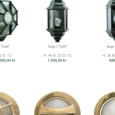
”5126”
Turijn 1 “5101”
Turij
on
Mere information
Mere inform
0 D: 12
H: 49 B: 23 D: 12
H: 36 B
.000,00
kr.
1.500,00
kr.
68