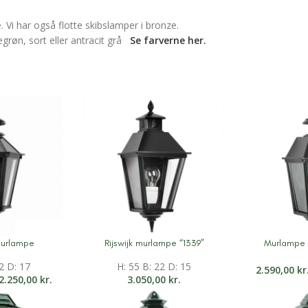
 Vi har også flotte skibslamper i bronze.
grøn, sort eller antracit grå
Se farverne her.
murlampe
Rijswijk murlampe “1339”
Murlampe f
on
Mere information
Mere inform
2 D: 17
H: 55 B: 22 D: 15
2.590,00
kr
2.250,00
kr.
3.050,00
kr.