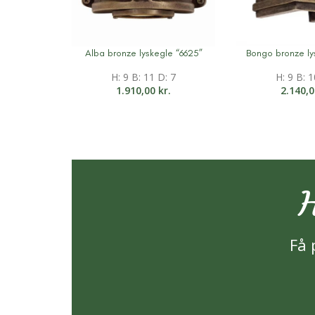
Alba bronze lyskegle “6625”
Bongo bronze ly
Mere information
Mere informati
H: 9 B: 11 D: 7
H: 9 B: 1
1.910,00
kr.
2.140,
H
Få 