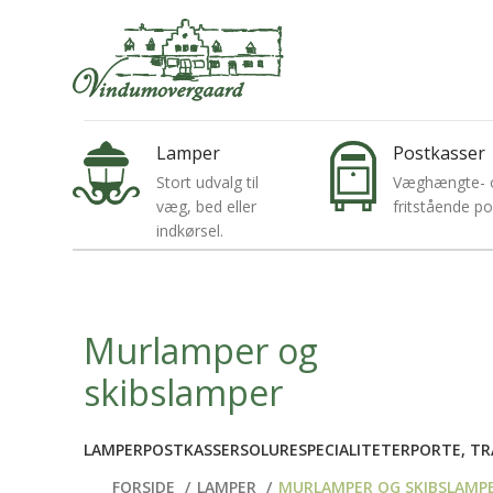
VINDUMOVERGAARDSVEJ 6, 8850 BJERRINGBRO
+4
Lamper
Postkasser
Stort udvalg til
Væghængte- 
væg, bed eller
fritstående p
indkørsel.
Murlamper og
skibslamper
LAMPER
POSTKASSER
SOLURE
SPECIALITETER
PORTE, TR
FORSIDE
LAMPER
MURLAMPER OG SKIBSLAMP