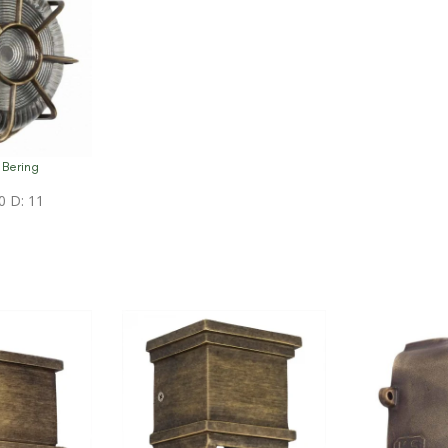
 Bering
on
0 D: 11