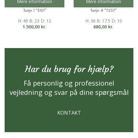
Mere information
Mere information
Turijn 1 “5101”
Turijn 4 “7257”
H: 49 B: 23 D: 12
H: 36 B: 17.5 D: 10
1.500,00
kr.
680,00
kr.
Har du brug for hjælp?
Få personlig og professionel
vejledning og svar på dine spørgsmål
KONTAKT