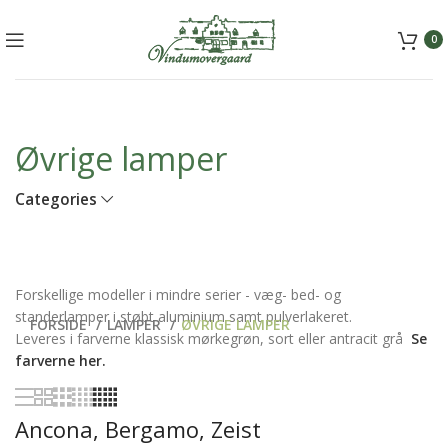
+45 5157 2556
mail@vindumovergaard.dk
0
Øvrige lamper
Categories
Forskellige modeller i mindre serier - væg- bed- og
standerlamper i støbt aluminium samt pulverlakeret.
FORSIDE
LAMPER
ØVRIGE LAMPER
Leveres i farverne klassisk mørkegrøn, sort eller antracit grå
Se
farverne her.
Ancona, Bergamo, Zeist