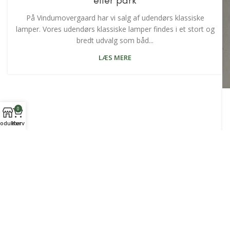
eller park
På Vindumovergaard har vi salg af udendørs klassiske
lamper. Vores udendørs klassiske lamper findes i et stort og
bredt udvalg som båd...
LÆS MERE
0
odukter
Kurv