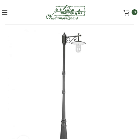
+45 5157 2556
mail@vindumovergaard.dk
0