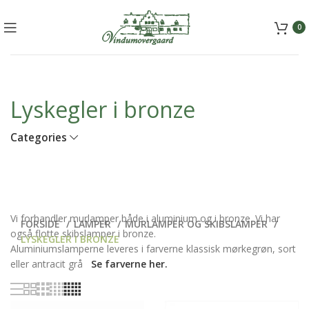
+45 5157 2556
mail@vindumovergaard.dk
0
Lyskegler i bronze
Categories
Vi forhandler murlamper både i aluminium og i bronze. Vi har
FORSIDE
LAMPER
MURLAMPER OG SKIBSLAMPER
også flotte skibslamper i bronze.
LYSKEGLER I BRONZE
Aluminiumslamperne leveres i farverne klassisk mørkegrøn, sort
eller antracit grå
Se farverne her.