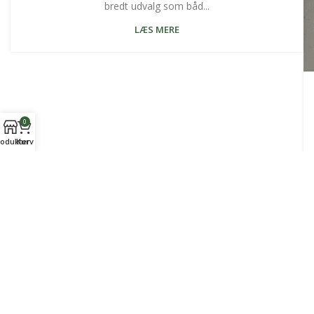
bredt udvalg som båd...
LÆS MERE
0
odukter
Kurv