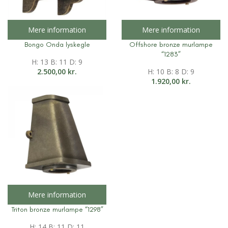
Mere information
Mere information
Bongo Onda lyskegle
Offshore bronze murlampe
“1283”
H: 13 B: 11 D: 9
2.500,00
kr.
H: 10 B: 8 D: 9
1.920,00
kr.
Mere information
Triton bronze murlampe “1298”
H: 14 B: 11 D: 11