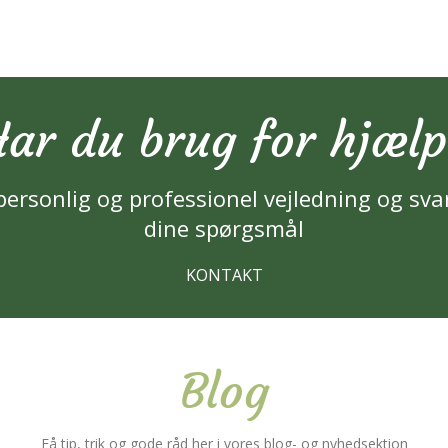
ar du brug for hjæl
personlig og professionel vejledning og sva
dine spørgsmål
KONTAKT
Blog
Få tip, trik og gode råd her i vores blog- og nyhedsektion