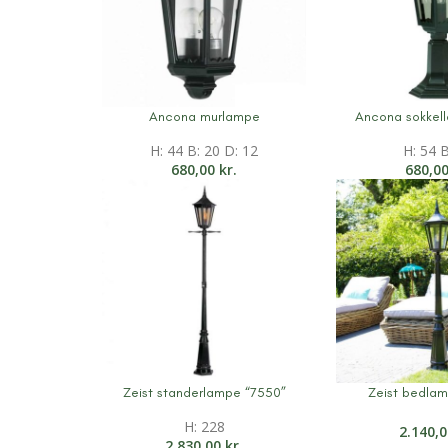
Ancona murlampe
Ancona sokkell
Mere information
Mere informati
H: 44 B: 20 D: 12
H: 54 B
680,00
kr.
680,0
Zeist standerlampe “7550”
Zeist bedla
Mere information
Mere informati
H: 228
2.140,
2.830,00
kr.