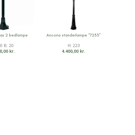
ras 2 bedlampe
Ancona standerlampe “7233”
ation
Mere information
80 B: 20
H: 223
20,00
kr.
4.400,00
kr.