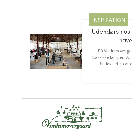
INSPIRATION
Udendørs nostal
have
På Vindumovergaar
klassiske lamper. Vo
findes i et stort