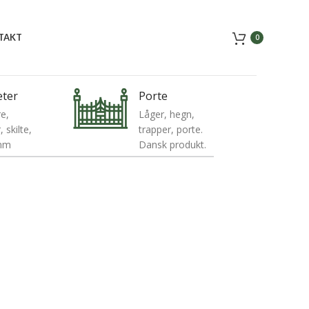
TAKT
0
eter
Porte
e,
Låger, hegn,
 skilte,
trapper, porte.
 mm
Dansk produkt.