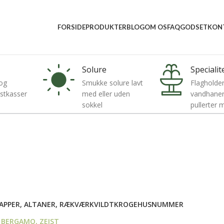
5 5157 2556
mail@vindumovergaard.dk
FORSIDE
PRODUKTER
BLOG
OM OS
FAQ
GODSET
KON
Solure
Specialit
og
Smukke solure lavt
Flagholder
ostkasser
med eller uden
vandhaner,
sokkel
pullerter
APPER, ALTANER, RÆKVÆRK
VILDTKROGE
HUSNUMMER
 BERGAMO, ZEIST