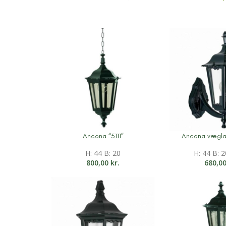
Ancona “5111”
Ancona vægla
Mere information
Mere informati
H: 44 B: 20
H: 44 B: 2
800,00
kr.
680,0