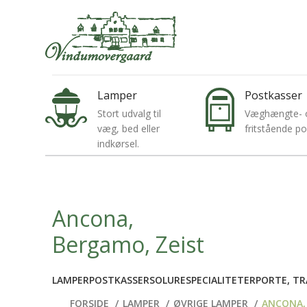
VINDUMOVERGAARDSVEJ 6, 8850 BJERRINGBRO
+4
Lamper
Postkasser
Stort udvalg til
Væghængte- 
væg, bed eller
fritstående p
indkørsel.
Ancona,
Bergamo, Zeist
LAMPER
POSTKASSER
SOLURE
SPECIALITETER
PORTE, TR
FORSIDE
LAMPER
ØVRIGE LAMPER
ANCONA,