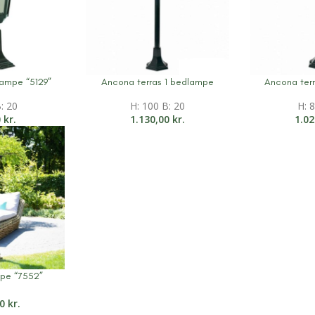
ampe “5129”
Ancona terras 1 bedlampe
Ancona ter
on
Mere information
Mere inform
: 20
H: 100 B: 20
H: 
0
kr.
1.130,00
kr.
1.0
mpe “7552”
on
00
kr.