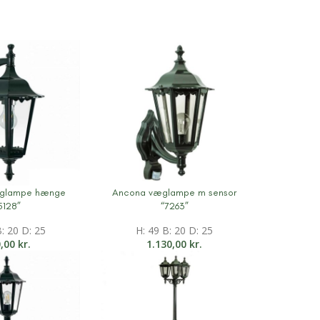
glampe hænge
Ancona væglampe m sensor
ation
Mere information
5128”
“7263”
B: 20 D: 25
H: 49 B: 20 D: 25
0,00
kr.
1.130,00
kr.