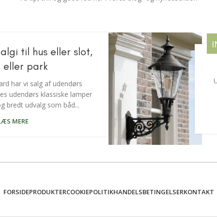
I
gi til hus eller slot,
 eller park
U
d har vi salg af udendørs
res udendørs klassiske lamper
 og bredt udvalg som båd...
LÆS MERE
FORSIDE
PRODUKTER
COOKIEPOLITIK
HANDELSBETINGELSER
KONTAKT