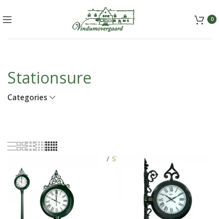
+45 5157 2556
mail@vindumovergaard.dk
0
Stationsure
Categories
FORSIDE
SPECIALITETER
STATIONSURE