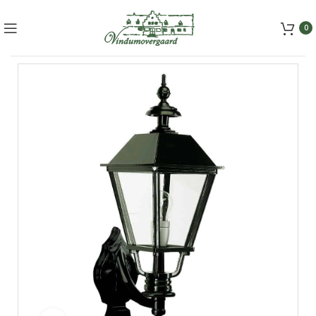
+45 5157 2556
mail@vindumovergaard.dk
0