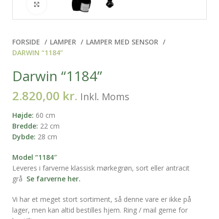
Klik for at forstørre
FORSIDE
LAMPER
LAMPER MED SENSOR
DARWIN “1184”
Darwin “1184”
2.820,00
kr.
Inkl. Moms
Højde:
60 cm
Bredde:
22 cm
Dybde:
28 cm
Model “1184″
Leveres i farverne klassisk mørkegrøn, sort eller antracit
grå
Se farverne her.
Vi har et meget stort sortiment, så denne vare er ikke på
lager, men kan altid bestilles hjem. Ring / mail gerne for