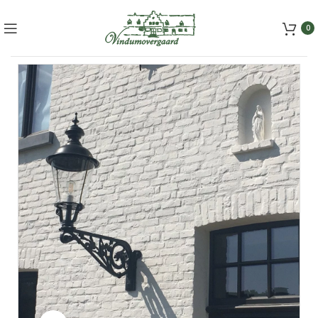
+45 5157 2556
mail@vindumovergaard.dk
0