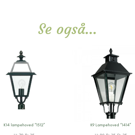
Se også...
K14 lampehoved “1512”
K9 Lampehoved “1414”
information
Mere information