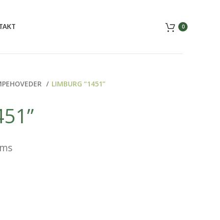
TAKT
0
MPEHOVEDER
LIMBURG “1451”
451”
oms