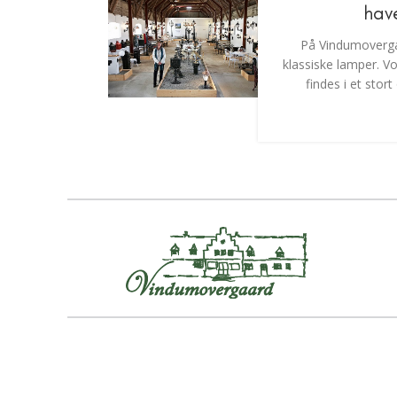
hav
På Vindumovergaa
klassiske lamper. V
findes i et stor