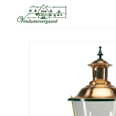
VINDUMOVERGAARDSVEJ 6, 8850 BJERRINGBRO
+4