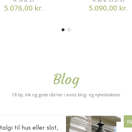
H: 70 B: 35
H: 80 B: 35 D: 35
5.076,00
kr.
5.090,00
kr.
Blog
Få tip, trik og gode råd her i vores blog- og nyhedsektion
I
lgi til hus eller slot,