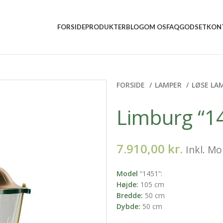
5 5157 2556
mail@vindumovergaard.dk
FORSIDE
PRODUKTER
BLOG
OM OS
FAQ
GODSET
KON
FORSIDE
LAMPER
LØSE LA
Limburg “1
7.910,00
kr.
Inkl. M
Model
“1451”:
Højde:
105 cm
Bredde:
50 cm
Dybde:
50 cm