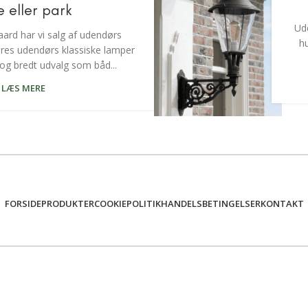
e eller park
Ude
rd har vi salg af udendørs
h
ores udendørs klassiske lamper
t og bredt udvalg som båd...
LÆS MERE
FORSIDE
PRODUKTER
COOKIEPOLITIK
HANDELSBETINGELSER
KONTAKT