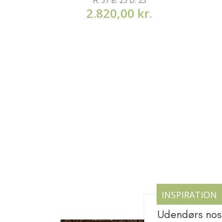
H: 57 B: 25 D: 25
2.820,00
kr.
INSPIRATION
Udendørs nosta