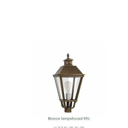
Bronce lampehoved K9c
Mere information
Mere 