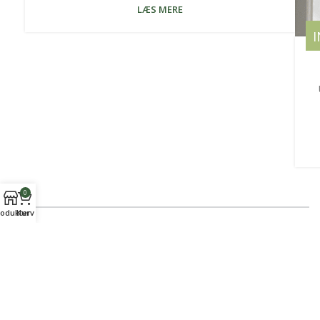
LÆS MERE
0
odukter
Kurv