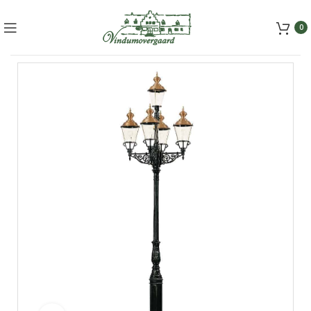
+45 5157 2556
mail@vindumovergaard.dk
0