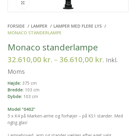
Klik for at forstørre
FORSIDE
LAMPER
LAMPER MED FLERE LYS
MONACO STANDERLAMPE
Monaco standerlampe
32.610,00
kr.
–
36.610,00
kr.
Inkl.
Moms
Højde:
375 cm
Bredde:
103 cm
Dybde:
103 cm
Model “0402”
5 x K4 på Marken-arme og forhøjer – på KS1 stander. Med
rigtig glas!
Lampehoved, arm og stander vælges efter eget valg.