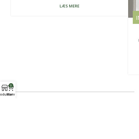
LÆS MERE
0
odukter
Kurv