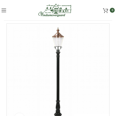
+45 5157 2556
mail@vindumovergaard.dk
0