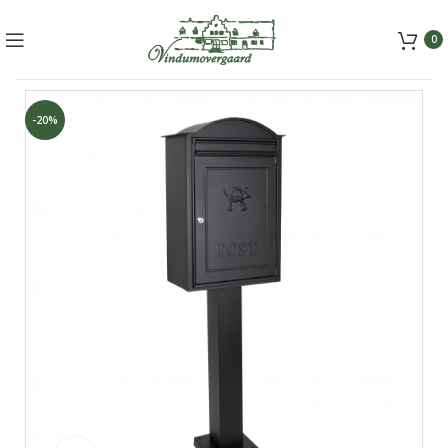
+45 5157 2556
mail@vindumovergaard.dk
0
-20%