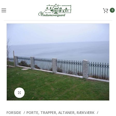
+45 5157 2556
mail@vindumovergaard.dk
0
Klik for at forstørre
FORSIDE
PORTE, TRAPPER, ALTANER, RÆKVÆRK