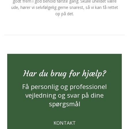
godt frem i god behold første gang. Skulle uheldet være
ude, hører vi selvfølgelig gerne snarest, så vi kan få rettet
op på det.
Har du brug for hjælp?
Få personlig og professionel
vejledning og svar på dine
spørgsmål
KONTAKT