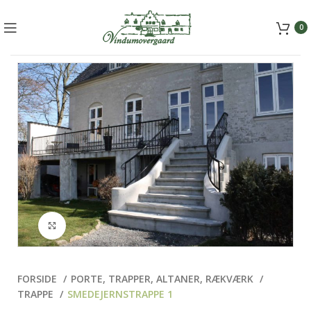
+45 5157 2556
mail@vindumovergaard.dk
0
Klik for at forstørre
FORSIDE
PORTE, TRAPPER, ALTANER, RÆKVÆRK
TRAPPE
SMEDEJERNSTRAPPE 1