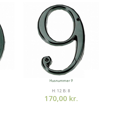
Husnummer 9
Mere information
Mere infor
H: 12 B: 8
170,00
kr.