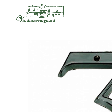
VINDUMOVERGAARDSVEJ 6, 8850 BJERRINGBRO
+4