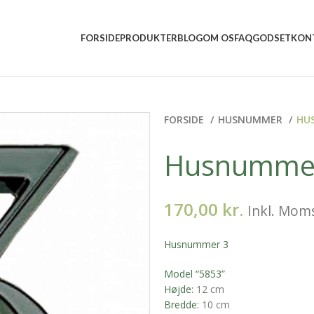
5 5157 2556
mail@vindumovergaard.dk
FORSIDE
PRODUKTER
BLOG
OM OS
FAQ
GODSET
KON
FORSIDE
HUSNUMMER
HU
Husnumme
170,00
kr.
Inkl. Mom
Husnummer 3
Model “5853”
Højde:
12 cm
Bredde:
10 cm