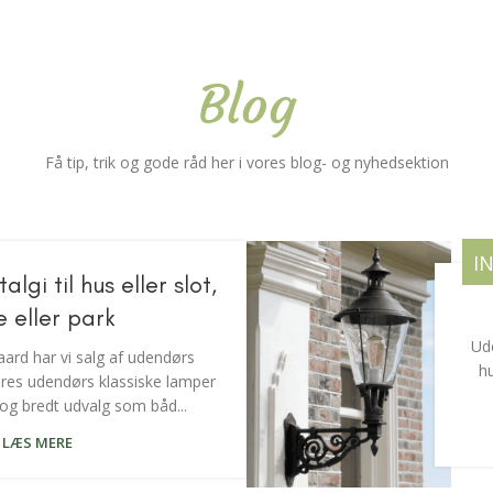
Blog
Få tip, trik og gode råd her i vores blog- og nyhedsektion
I
lgi til hus eller slot,
e eller park
Ude
rd har vi salg af udendørs
h
ores udendørs klassiske lamper
t og bredt udvalg som båd...
LÆS MERE