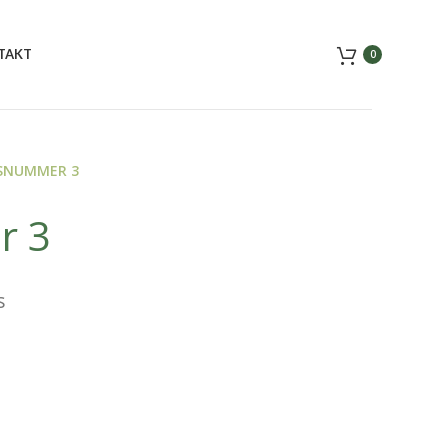
TAKT
0
SNUMMER 3
r 3
s