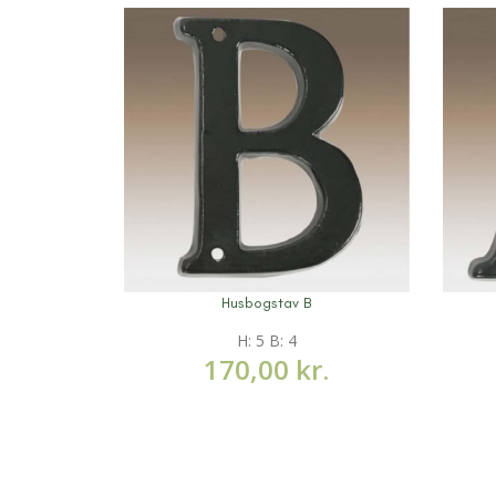
Husbogstav B
Mere information
Mere 
H: 5 B: 4
170,00
kr.