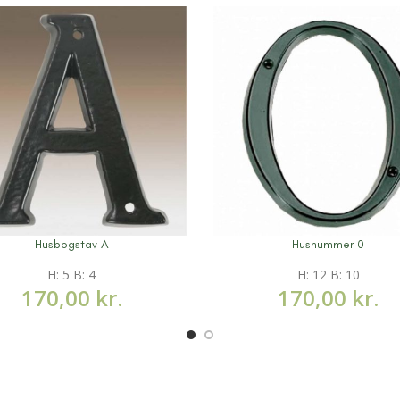
Husbogstav A
Husnummer 0
information
Mere information
H: 5 B: 4
H: 12 B: 10
170,00
kr.
170,00
kr.