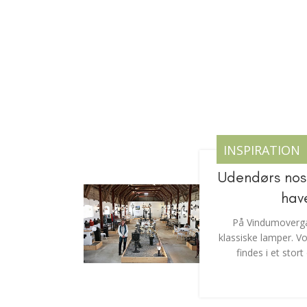
INSPIRATION
Udendørs nosta
hav
På Vindumovergaa
klassiske lamper. V
findes i et stor