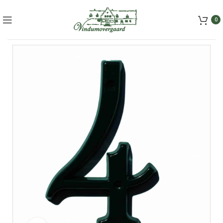
+45 5157 2556
mail@vindumovergaard.dk
0