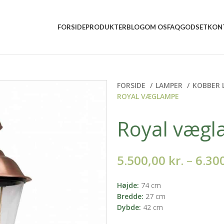
5 5157 2556
mail@vindumovergaard.dk
FORSIDE
PRODUKTER
BLOG
OM OS
FAQ
GODSET
KON
FORSIDE
LAMPER
KOBBER 
ROYAL VÆGLAMPE
Royal væg
5.500,00
kr.
–
6.30
Højde:
74 cm
Bredde:
27 cm
Dybde:
42 cm