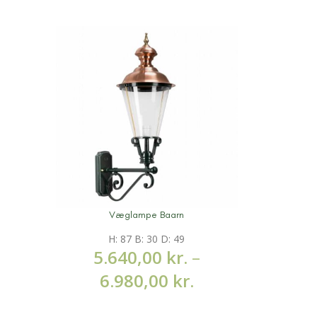
Væglampe Baarn
Hæn
Mere information
Mere infor
H: 87 B: 30 D: 49
H
5.640,00
kr.
–
3.
6.980,00
kr.
4