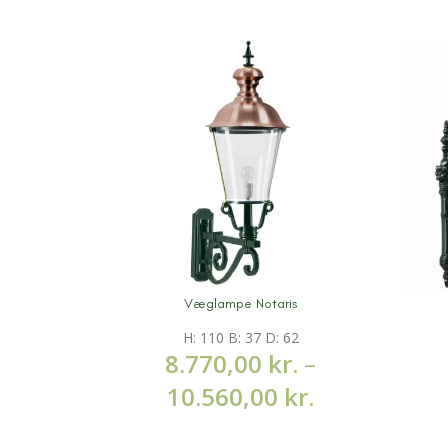
Væglampe Notaris
Mere information
Mere 
H: 110 B: 37 D: 62
8.770,00
kr.
–
10.560,00
kr.