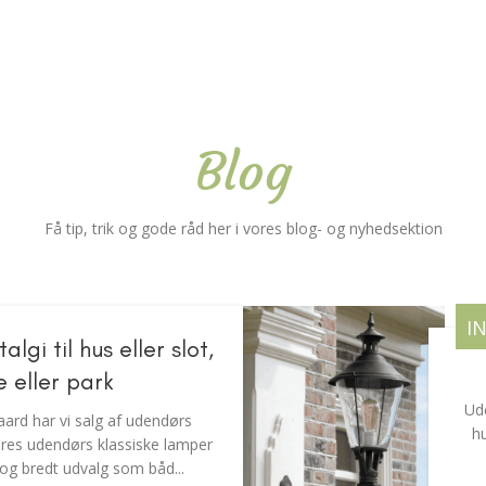
Blog
Få tip, trik og gode råd her i vores blog- og nyhedsektion
I
lgi til hus eller slot,
e eller park
Ude
rd har vi salg af udendørs
h
ores udendørs klassiske lamper
t og bredt udvalg som båd...