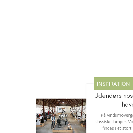
INSPIRATION
Udendørs nosta
hav
På Vindumovergaa
klassiske lamper. V
findes i et stor