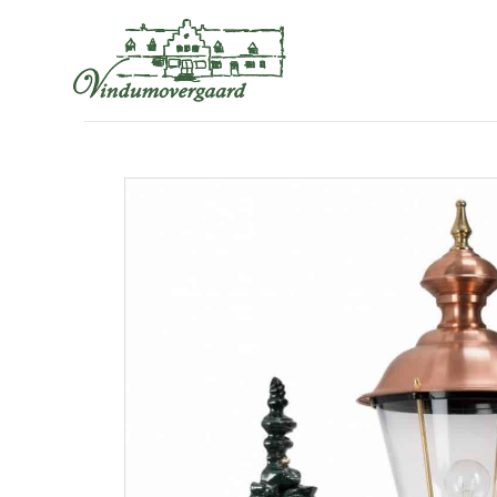
VINDUMOVERGAARDSVEJ 6, 8850 BJERRINGBRO
+4