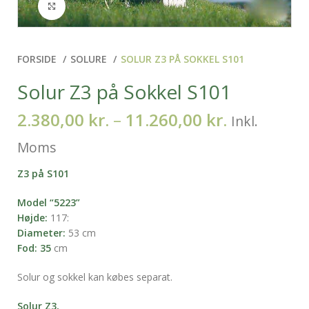
Klik for at forstørre
FORSIDE
SOLURE
SOLUR Z3 PÅ SOKKEL S101
Solur Z3 på Sokkel S101
2.380,00
kr.
–
11.260,00
kr.
Inkl.
Moms
Z3 på S101
Model “5223”
Højde:
117:
Diameter:
53 cm
Fod: 35
cm
Solur og sokkel kan købes separat.
Solur Z3,