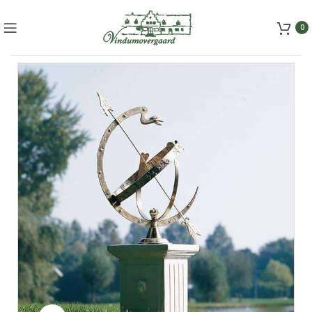
+45 5157 2556
mail@vindumovergaard.dk
0