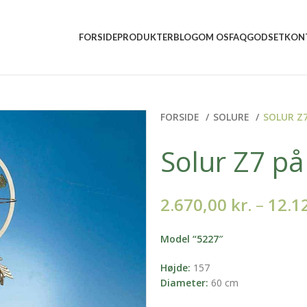
5 5157 2556
mail@vindumovergaard.dk
FORSIDE
PRODUKTER
BLOG
OM OS
FAQ
GODSET
KON
FORSIDE
SOLURE
SOLUR Z7
Solur Z7 på
2.670,00
kr.
–
12.1
Model “5227″
Højde:
157
Diameter:
60 cm