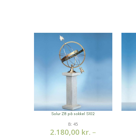
Solur Z8 på sokkel S102
Mere information
Mere 
B: 45
2.180,00
kr.
–