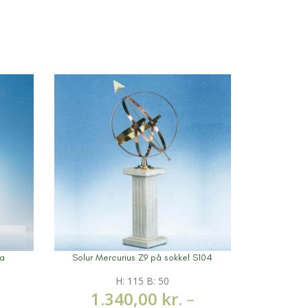
ra
Solur Mercurius Z9 på sokkel S104
Sol
Mere information
Mere infor
H: 115 B: 50
1.340,00
kr.
–
2.