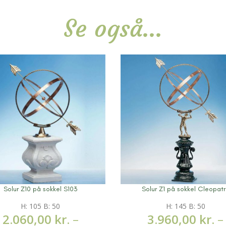
Se også...
Solur Z10 på sokkel S103
Solur Z1 på sokkel Cleopat
information
Mere information
H: 105 B: 50
H: 145 B: 50
2.060,00
kr.
–
3.960,00
kr.
–