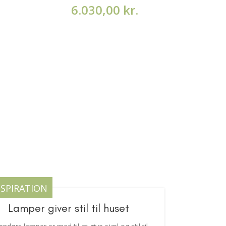
6.030,00
kr.
7
NSPIRATION
Lamper giver stil til huset